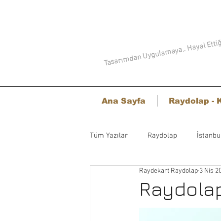
Tasarımdan Uygulamaya.. Hayal Ettiği
Ana Sayfa
Raydolap - 
Tüm Yazılar
Raydolap
İstanbu
Raydekart Raydolap
3 Nis 2
Raydolap