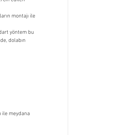
arın montajı ile 
dart yöntem bu 
nde, dolabın 
ı ile meydana 