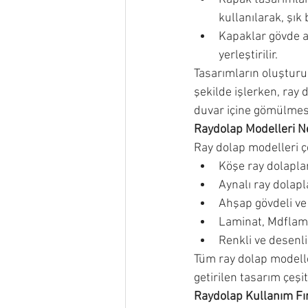
kullanılarak, şık
Kapaklar gövde al
yerleştirilir.
Tasarımların oluşturu
şekilde işlerken, ray 
duvar içine gömülmesi
Raydolap Modelleri N
Ray dolap modelleri çe
Köşe ray dolaplar
Aynalı ray dolapl
Ahşap gövdeli ve 
Laminat, Mdflam, 
Renkli ve desenli
Tüm ray dolap modelle
getirilen tasarım çeşi
Raydolap Kullanım Fır