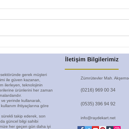
Sürgülü Dolap Fiyatları
Sürg
İletişim Bilgilerimiz
 sektöründe gerek müşteri
Zümrütevler Mah. Akşemse
timi ile güven kazanan,
ilerleyen, teknolojinin
(0216) 969 00 34
terilerine ürünlerini her zaman
rmalardandır.
 ve yerinde kullanarak,
(0535) 396 94 92
 kullanım ihtiyaçlarına göre
i sürekli takip ederek, son
info@raydekart.net
a güncel bilgi sahibi
imize her geçen gün daha iyi