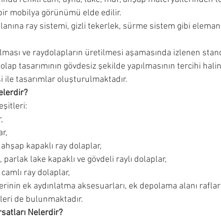
 bir mobilya görünümü elde edilir.
anına ray sistemi, gizli tekerlek, sürme sistem gibi elemanl
lması ve raydolapların üretilmesi aşamasında izlenen stan
dolap tasarımının gövdesiz şekilde yapılmasının tercihi hali
 ile tasarımlar oluşturulmaktadır. 
elerdir?
şitleri:
,
ar,
ahşap kapaklı ray dolaplar,
parlak lake kapaklı ve gövdeli raylı dolaplar,
 camlı ray dolaplar,
rinin ek aydınlatma aksesuarları, ek depolama alanı raflar
tleri de bulunmaktadır. 
satları Nelerdir?