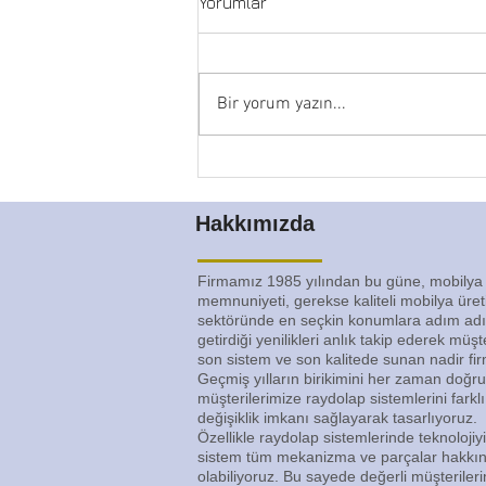
Yorumlar
Bir yorum yazın...
İsteğinize Özel Raydolap
Tasarımlarımız
Hakkımızda
Firmamız 1985 yılından bu güne, mobilya
memnuniyeti, gerekse kaliteli mobilya üre
sektöründe en seçkin konumlara adım adım 
getirdiği yenilikleri anlık takip ederek müş
son sistem ve son kalitede sunan nadir fi
Geçmiş yılların birikimini her zaman doğru
müşterilerimize raydolap sistemlerini farklı
değişiklik imkanı sağlayarak tasarlıyoruz.
Özellikle raydolap sistemlerinde teknolojiy
sistem tüm mekanizma ve parçalar hakkınd
olabiliyoruz. Bu sayede değerli müşteriler