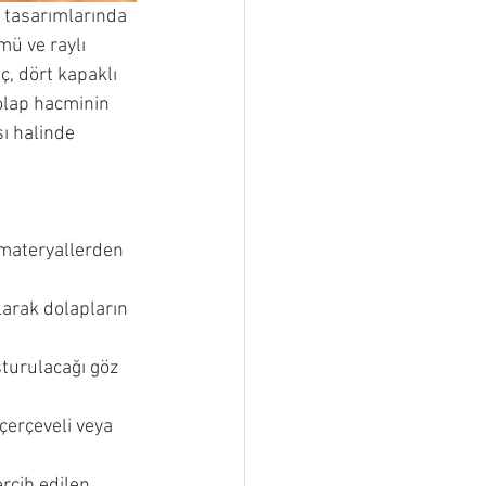
k tasarımlarında 
mü ve raylı 
 üç, dört kapaklı 
dolap hacminin 
ı halinde 
 materyallerden 
arak dolapların 
turulacağı göz 
çerçeveli veya 
rcih edilen 