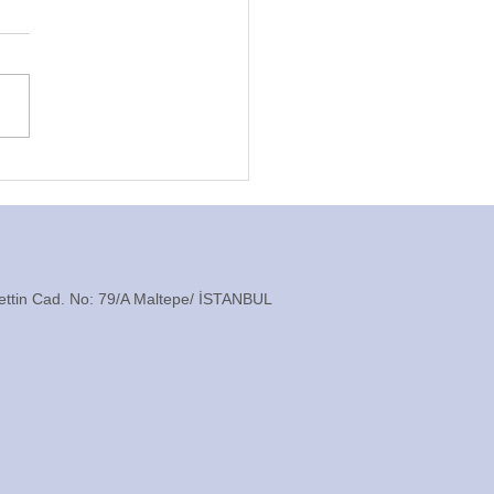
ülü Dolap Aksesuarları
ttin Cad. No: 79/A Maltepe/ İSTANBUL