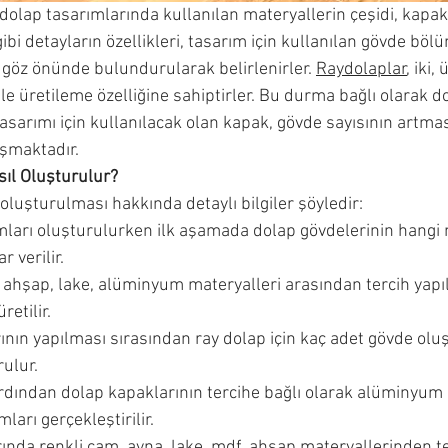
ydolap tasarımlarında kullanılan materyallerin çeşidi, kapa
ibi detayların özellikleri, tasarım için kullanılan gövde bölü
 göz önünde bulundurularak belirlenirler. 
Raydolaplar
, iki,
ile üretileme özelliğine sahiptirler. Bu durma bağlı olarak 
asarımı için kullanılacak olan kapak, gövde sayısının artmas
uşmaktadır.
ıl Oluşturulur?
 oluşturulması hakkında detaylı bilgiler şöyledir:
mları oluşturulurken ilk aşamada dolap gövdelerinin hangi
r verilir.
 ahşap, lake, alüminyum materyalleri arasından tercih yapıl
retilir.
nın yapılması sırasından ray dolap için kaç adet gövde oluş
ulur. 
rdından dolap kapaklarının tercihe bağlı olarak alüminyum 
ları gerçekleştirilir.
nda renkli cam, ayna, lake, mdf, ahşap materyallerinden te