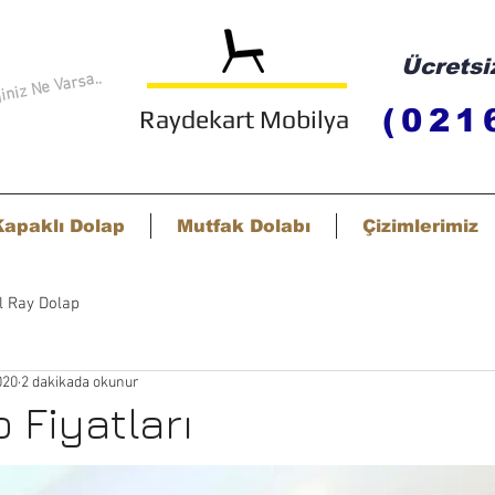
Ücretsi
niz Ne Varsa..
(021
Raydekart Mobilya
Kapaklı Dolap
Mutfak Dolabı
Çizimlerimiz
l Ray Dolap
020
2 dakikada okunur
 Fiyatları