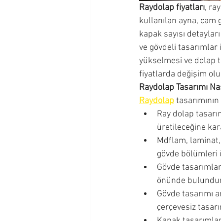
Raydolap fiyatları
, ra
kullanılan ayna, cam g
kapak sayısı detayları
ve gövdeli tasarımlar 
yükselmesi ve dolap t
fiyatlarda değişim ol
Raydolap Tasarımı Nas
Raydolap
 tasarımının
Ray dolap tasarı
üretileceğine kara
Mdflam, laminat,
gövde bölümleri ü
Gövde tasarımları
önünde bulundur
Gövde tasarımı a
çerçevesiz tasarım
Kapak tasarımları