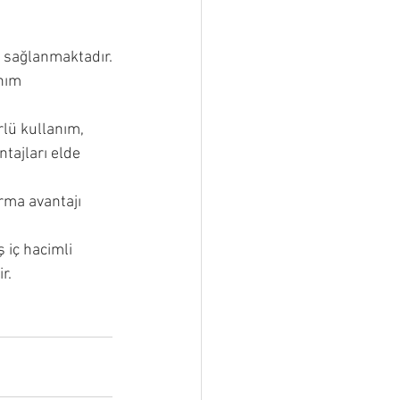
f sağlanmaktadır.
nım 
lü kullanım, 
tajları elde 
rma avantajı 
ş iç hacimli 
r. 