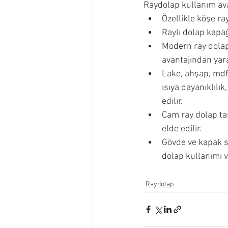
Raydolap kullanım ava
Özellikle köşe ra
Raylı dolap kapağ
Modern ray dolap
avantajından yara
Lake, ahşap, mdf
ısıya dayanıklılı
edilir.
Cam ray dolap ta
elde edilir.
Gövde ve kapak s
dolap kullanımı v
Raydolap