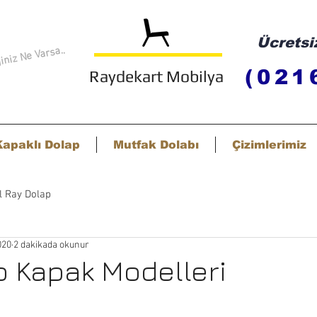
Ücretsi
niz Ne Varsa..
(021
Raydekart Mobilya
Kapaklı Dolap
Mutfak Dolabı
Çizimlerimiz
l Ray Dolap
020
2 dakikada okunur
 Kapak Modelleri