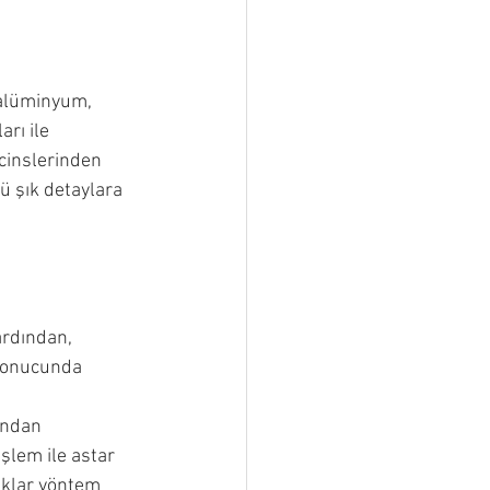
 alüminyum, 
rı ile 
cinslerinden 
ü şık detaylara 
rdından, 
 sonucunda 
ından 
şlem ile astar 
aklar yöntem 