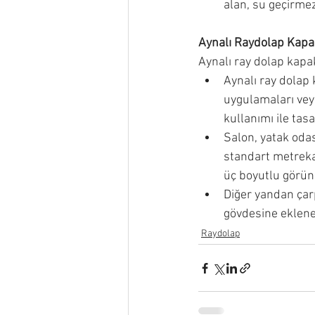
alan, su geçirme
Aynalı Raydolap Kapa
Aynalı ray dolap kapak
Aynalı ray dolap 
uygulamaları vey
kullanımı ile tas
Salon, yatak odas
standart metrek
üç boyutlu görün
Diğer yandan çarp
gövdesine eklenen
Raydolap