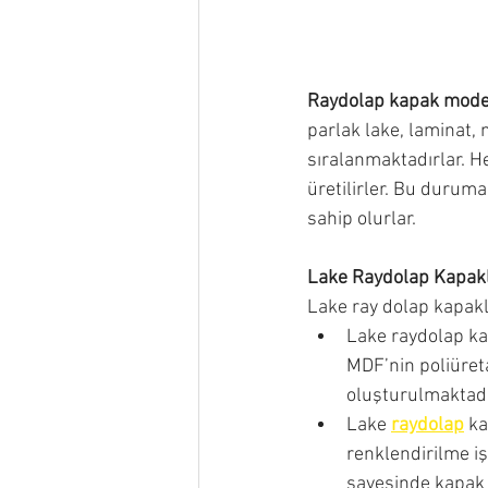
Raydolap kapak model
parlak lake, laminat, 
sıralanmaktadırlar. H
üretilirler. Bu duruma
sahip olurlar. 
Lake Raydolap Kapakl
Lake ray dolap kapakla
Lake raydolap ka
MDF’nin poliüreta
oluşturulmaktadı
Lake 
raydolap
ka
renklendirilme iş
sayesinde kapak 