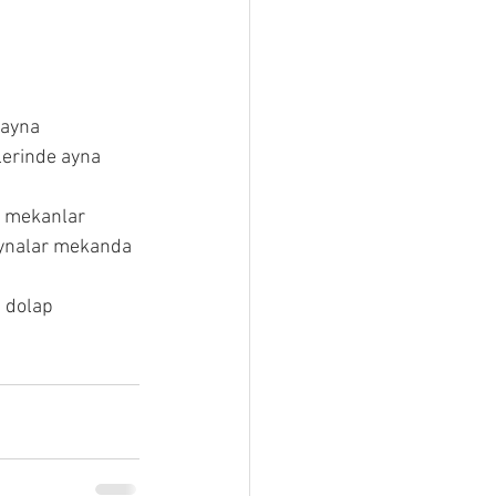
 ayna 
lerinde ayna 
iç mekanlar 
Aynalar mekanda 
, dolap 