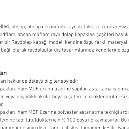
leri
, ahşap, ahşap görünümlü, aynalı, lake, cam, gövdesiz
mdflam, ahşap mdflam raylı dolap kapakları çeşitleri başlıkla
er bir Raydolap kapağı modeli kendine özgü farklı materyal 
 bağlı olarak 
raydolaplar
 dış tasarımlarında kendilerine özg
arı
rı hakkında detaylı bilgiler şöyledir:
pakları, ham MDF ürünü üzerine yapılan astarlama işlemi a
n veya dayanıklı akrilik boya çeşitleri ile renklendirilmesi
r.
pakları, ham MDF üzerine polyester astar atma tekniği ard
lemine tabi tutuldukları için % 100 boya ile kaynaşırlar. Bu i
hammaddesinin dış ortam ile ilişkisi tamamen kesilir. Kap