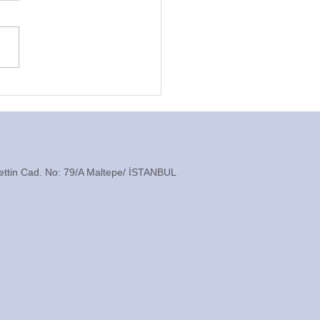
ülü Dolap Aksesuarları
ttin Cad. No: 79/A Maltepe/ İSTANBUL