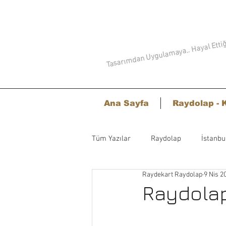
Tasarımdan Uygulamaya.. Hayal Ettiği
Ana Sayfa
Raydolap - 
Tüm Yazılar
Raydolap
İstanbu
Raydekart Raydolap
9 Nis 2
Raydolap