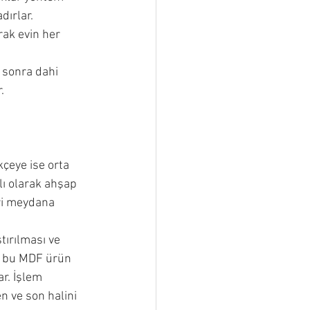
ırlar.
rak evin her 
 sonra dahi 
.
çeye ise orta 
ı olarak ahşap 
ri meydana 
ştırılması ve 
n bu MDF ürün 
r. İşlem 
n ve son halini 