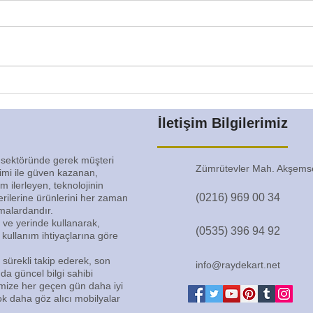
Sürgülü Dolap Fiyatları
Sürg
İletişim Bilgilerimiz
 sektöründe gerek müşteri
Zümrütevler Mah. Akşemse
timi ile güven kazanan,
ilerleyen, teknolojinin
(0216) 969 00 34
terilerine ürünlerini her zaman
rmalardandır.
 ve yerinde kullanarak,
(0535) 396 94 92
 kullanım ihtiyaçlarına göre
i sürekli takip ederek, son
info@raydekart.net
a güncel bilgi sahibi
imize her geçen gün daha iyi
ok daha göz alıcı mobilyalar