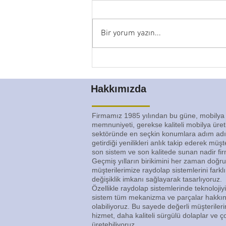
Bir yorum yazın...
İsteğinize Özel Raydolap
Tasarımlarımız
Hakkımızda
Firmamız 1985 yılından bu güne, mobilya
memnuniyeti, gerekse kaliteli mobilya üre
sektöründe en seçkin konumlara adım adım 
getirdiği yenilikleri anlık takip ederek müş
son sistem ve son kalitede sunan nadir fi
Geçmiş yılların birikimini her zaman doğru
müşterilerimize raydolap sistemlerini farklı
değişiklik imkanı sağlayarak tasarlıyoruz.
Özellikle raydolap sistemlerinde teknolojiy
sistem tüm mekanizma ve parçalar hakkınd
olabiliyoruz. Bu sayede değerli müşteriler
hizmet, daha kaliteli sürgülü dolaplar ve ç
üretebiliyoruz.