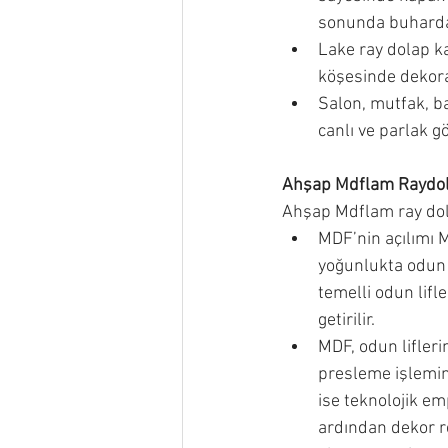
sonunda buharda
Lake ray dolap ka
köşesinde dekoras
Salon, mutfak, ba
canlı ve parlak 
Ahşap Mdflam Raydol
Ahşap Mdflam ray dola
MDF’nin açılımı 
yoğunlukta odun 
temelli odun lifl
getirilir. 
MDF, odun liflerin
presleme işlemin
ise teknolojik e
ardından dekor re