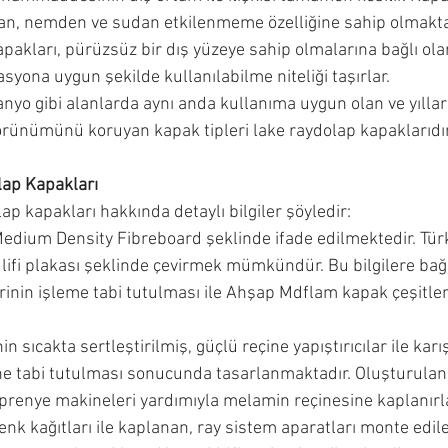
n, nemden ve sudan etkilenmeme özelliğine sahip olmaktad
pakları, pürüzsüz bir dış yüzeye sahip olmalarına bağlı ola
yona uygun şekilde kullanılabilme niteliği taşırlar.
nyo gibi alanlarda aynı anda kullanıma uygun olan ve yıllar
görünümünü koruyan kapak tipleri lake raydolap kapaklarıdır
ap Kapakları
p kapakları hakkında detaylı bilgiler şöyledir:
Medium Density Fibreboard şeklinde ifade edilmektedir. Türk
lifi plakası şeklinde çevirmek mümkündür. Bu bilgilere bağl
erinin işleme tabi tutulması ile Ahşap Mdflam kapak çeşitle
in sıcakta sertleştirilmiş, güçlü reçine yapıştırıcılar ile karı
e tabi tutulması sonucunda tasarlanmaktadır. Oluşturula
mprenye makineleri yardımıyla melamin reçinesine kaplanırla
nk kağıtları ile kaplanan, ray sistem aparatları monte edile